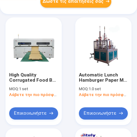
Δώστε τις απαιτήσεις σας
High Quality
Automatic Lunch
Corrugated Food Box
Hamburger Paper Mill
Packing Machine
Food Box Making
MOQ:
1 set
MOQ:
1.0 set
Cardboard Box
Folding Wrapping
Λάβετε την πιο πρόσφατη τιμή
Λάβετε την πιο πρόσφατη τιμή
Making Machine
Machine For
Cardboard Box
Wrapping Paper Box
Making Machine
Επικοινωνήστε
Επικοινωνήστε