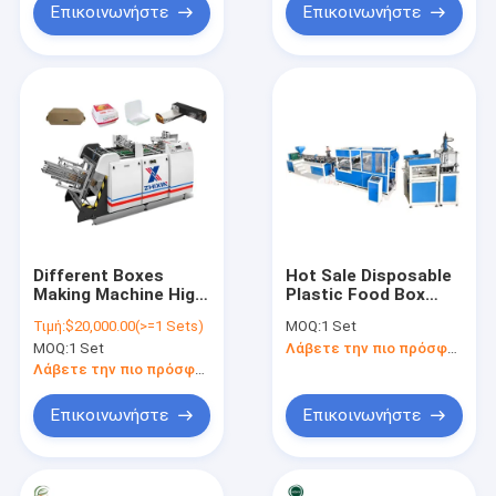
Επικοινωνήστε
Επικοινωνήστε
Different Boxes
Hot Sale Disposable
Making Machine High
Plastic Food Box
Quality Automatic
Lunch Box Clamshell
Τιμή:
$20,000.00(>=1 Sets)
MOQ:
1 Set
Paper Box Machine
Box Making Machine
MOQ:
1 Set
Λάβετε την πιο πρόσφατη τιμή
Λάβετε την πιο πρόσφατη τιμή
Επικοινωνήστε
Επικοινωνήστε