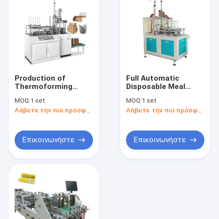
Production of
Full Automatic
Thermoforming
Disposable Meal
Corrugated Lunch
Paper Lunch Box
MOQ:
1 set
MOQ:
1 set
Box Degradable Food
100-400g/m2 PE
Λάβετε την πιο πρόσφατη τιμή
Λάβετε την πιο πρόσφατη τιμή
Container Making
Coated High Speed ​​
Machine
30-50pcs/min Paper
Cardboard Box
Making Machine
Επικοινωνήστε
Επικοινωνήστε
Σπίτι
προϊόντα
Σχετικά με εμάς