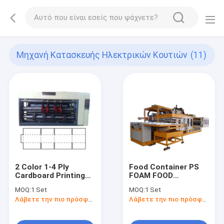
Μηχανή Κατασκευής Ηλεκτρικών Κουτιών
(11)
2 Color 1-4 Ply
Food Container PS
Cardboard Printing
FOAM FOOD
Slot Machine Making
CONTAINER TRAY
MOQ:
1 Set
MOQ:
1 Set
Corrugated Boxes
DISH BOWL/tray/bowl
Λάβετε την πιο πρόσφατη τιμή
Λάβετε την πιο πρόσφατη τιμή
MAKING MACHINE
WITH CE&ISO9001