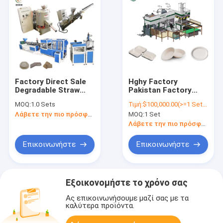
Factory Direct Sale
Hghy Factory
Degradable Straw
Pakistan Factory
Market Tray Lunch
Automatic
MOQ:
1.0 Sets
Τιμή:
$100,000.00(>=1 Sets)
Box Tableware
Disposable Tray
Λάβετε την πιο πρόσφατη τιμή
MOQ:
1 Set
Making Machine
Machines For
Biodegradable Lunch
Λάβετε την πιο πρόσφατη τιμή
Takeout Box Dish
Making Machine Price
Επικοινωνήστε
Επικοινωνήστε
Εξοικονομήστε το χρόνο σας
Ας επικοινωνήσουμε μαζί σας με τα
καλύτερα προϊόντα.