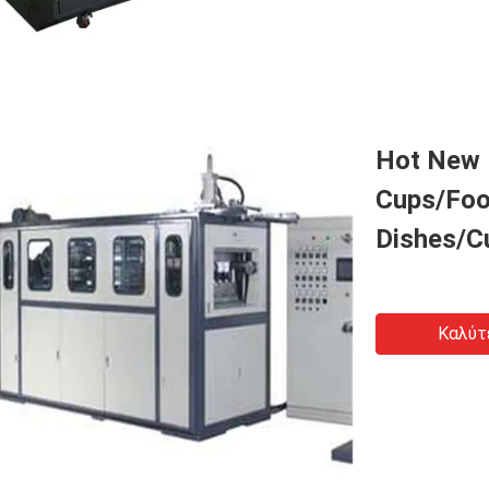
Hot New 
Cups/Foo
Dishes/C
Καλύτ