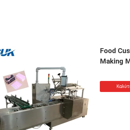
Food Cus
Making M
Καλύτ