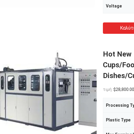
Voltage
Καλύτ
Hot New 
Cups/Foo
Dishes/C
τιμή:
$28,800.00(1 - 4 Sets) $28,200.00(5 - 9
Processing T
Plastic Type