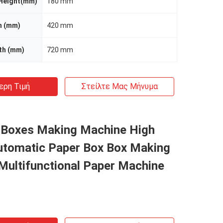
Height(mm)
180 mm
h (mm)
420 mm
th (mm)
720 mm
ερη Τιμή
Στείλτε Μας Μήνυμα
t Boxes Making Machine High
Automatic Paper Box Box Making
Multifunctional Paper Machine