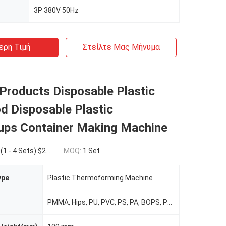
3P 380V 50Hz
ερη Τιμή
Στείλτε Μας Μήνυμα
Products Disposable Plastic
d Disposable Plastic
ups Container Making Machine
 Sets) $27,000.00(10 - 19 Sets) $25,600.00(>=20 Sets)
MOQ:
1 Set
ype
Plastic Thermoforming Machine
PMMA, Hips, PU, PVC, PS, PA, BOPS, PP, Bopp, EPS, PET