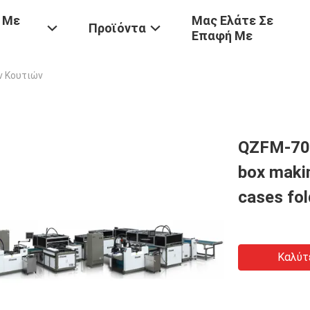
 Με
Μας Ελάτε Σε
Προϊόντα
Επαφή Με
ν Κουτιών
QZFM-700
box maki
cases fo
Καλύτ