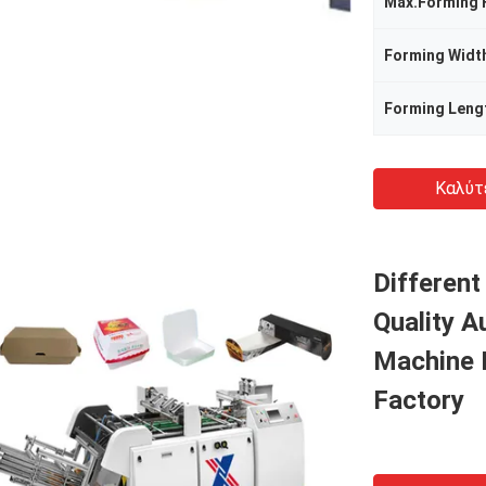
Max.Forming 
Forming Widt
Forming Leng
Καλύτ
Differen
Quality 
Machine 
Factory