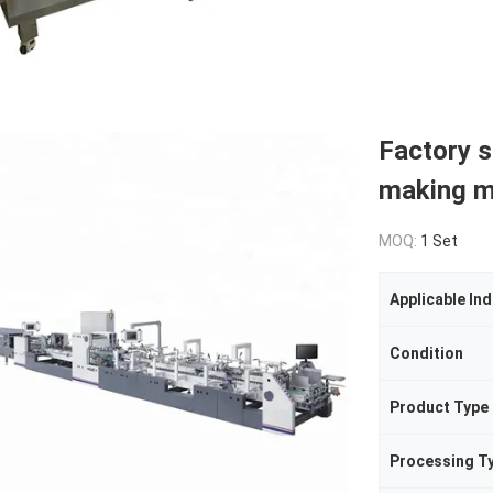
Factory s
making m
MOQ:
1 Set
Applicable Ind
Condition
Product Type
Processing T