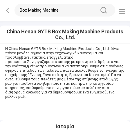
China Henan GYTB Box Making Machine Products
Co., Ltd.
Η China Henan GYTB Box Making Machine Products Co., Ltd. δίνει
πάντα μεγάλη σημασία στην τεχνολογική καινοτομία και
προσλαμβάνει τακτικά επαγγελματικό
προσωπικό.Συνεργαζόμαστε επίσης με ερευνητικά ιδρύματα για
την ανάπτυξη νέων προϊόντωνΓια να ανταποκριθούμε στις ανάγκες
υψηλού επιπέδου των πελατών, πάντα ακολουθούμε το πνεύμα της
επιχείρησης "Ενωση, Εργατικότητα, Έρευνα και Καινοτομία".Για να
ανταμείψουμε τους πελάτες μας μέσω της επίμονης επιδίωξής
μας για προϊόντα υψηλής ποιότητας και πρώτης κατηγορίας
υπηρεσίες, επιθυμούμε να συνεργαστούμε με πελάτες από
διάφορους κύκλους για να δημιουργήσουμε ένα ευημερούμενο
μέλλον μαζί.
Ιστορία