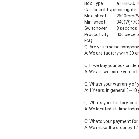
Box Type
all FEFCO, 
Cardboard Type
corrugated 
Max. sheet
2600mm(W),
Min. sheet
340(W)*70
Switchover
3 seconds
Productivity
400 piece p
FAQ
Q: Are you trading company
A:
We are factory with 30 e
Q: If we buy your box on d
A: We are welcome you to b
Q: Whats your warranty of
A: 1 Years, in general 5~10
Q: Whats your factory locat
A: We located at Jimo Indus
Q: Whats your payment for
A: We make the order by T