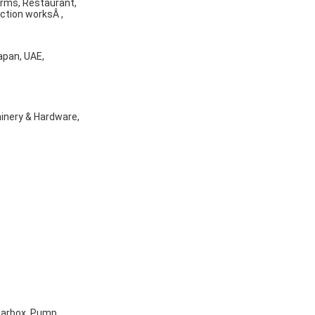
arms, Restaurant,
ction worksÂ ,
apan, UAE,
inery & Hardware,
Gearbox, Pump