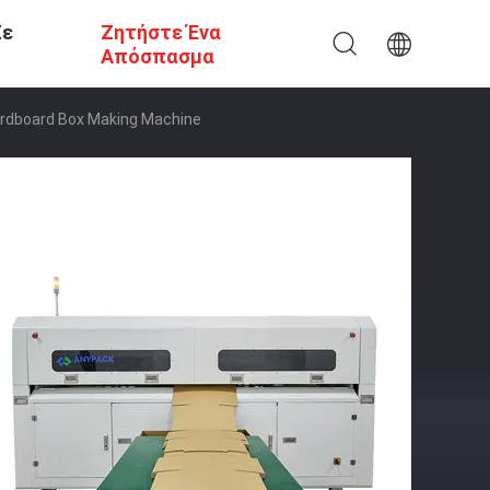
Σε
Ζητήστε Ένα
Απόσπασμα
ardboard Box Making Machine