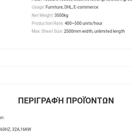
Usage:
Furniture, DHL, E-commerce
Net Weight:
3500kg
Production Rate:
400~500 units/hour
Max. Sheet Size:
2500mm width, unlimited length
ΠΕΡΙΓΡΑΦΉ ΠΡΟΪΌΝΤΩΝ
on
/60HZ, 32A,16KW