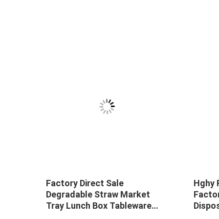
tic
Factory Direct Sale
Hghy 
Degradable Straw Market
Facto
Tray Lunch Box Tableware
Dispo
Making Machine
Biode