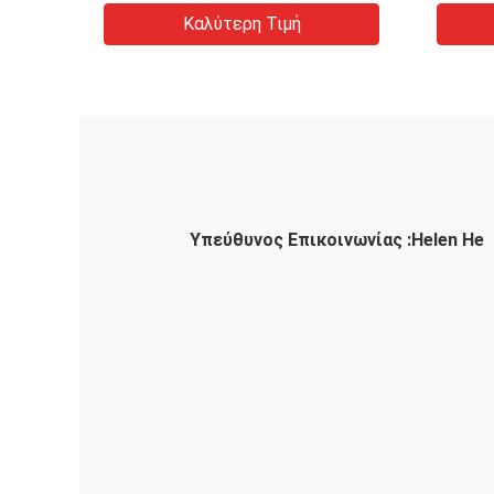
Box D
Καλύτερη Τιμή
Price
Υπεύθυνος Επικοινωνίας :
Helen He