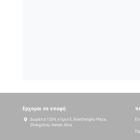
Ερχομαι σε επαφή
π
Δωμάτιο 1204, κτίριο Ε, BianDongXu Plaza,
Ετ
Zhengzhou, Henan, Κίνα
Γύ