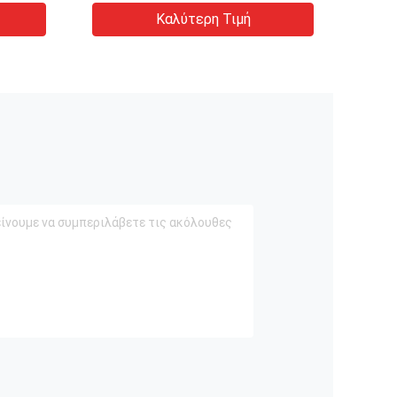
ine
Καλύτερη Τιμή