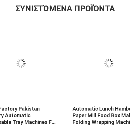
ΣΥΝΙΣΤΏΜΕΝΑ ΠΡΟΪΌΝΤΑ
Factory Pakistan
Automatic Lunch Hamb
ry Automatic
Paper Mill Food Box Ma
sable Tray Machines For
Folding Wrapping Machi
gradable Lunch Takeout
Cardboard Box Wrappin