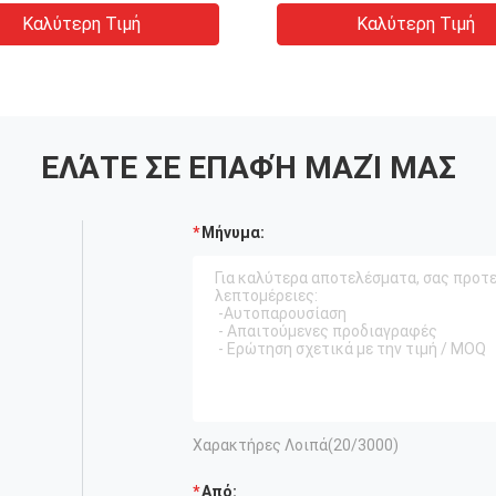
ish Making Machine
Paper Box Making Mach
Καλύτερη Τιμή
Καλύτερη Τιμή
ΕΛΆΤΕ ΣΕ ΕΠΑΦΉ ΜΑΖΊ ΜΑΣ
Μήνυμα:
Χαρακτήρες Λοιπά(
20
/3000)
Από: