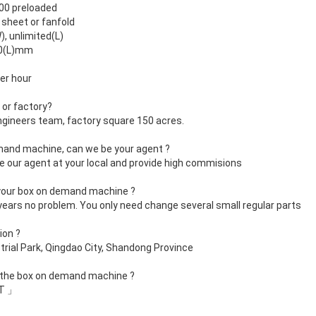
100 preloaded
sheet or fanfold
 unlimited(L)
0(L)mm
er hour
 or factory?
ngineers team, factory square 150 acres.
emand machine, can we be your agent ?
e our agent at your local and provide high commisions
 your box on demand machine ?
 years no problem. You only need change several small regular parts
ion ?
trial Park, Qingdao City, Shandong Province
 the box on demand machine ?
/T 」