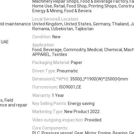
Machinery Repair Shops, Food & Beverage Factory, F
Home Use, Retail, Food Shop, Printing Shops, Constru
Energy & Mining, Food & Bevera
Local ServiceÂ Location:
ield maintenance
United Kingdom, United States, Germany, Thailand, J
Romania, Uzbekistan, Tajikistan
Condition:
New
, UAE
Application:
Food, Beverage, Commodity, Medical, Chemical, Mach
APPAREL, Textiles
Packaging Material:
Paper
Driven Type:
Pneumatic
Dimension(L*W*H):
3500(L)*1900(W)*2500(H)mm
Πιστοποίηση:
ISO9001,CE
Warranty:
1 Year
s, Field
Key Selling Points:
Energy saving
ance and repair
Marketing Type:
New Product 2022
Video outgoing-inspection:
Provided
Core Components:
PLC, Pressure vessel, Gear, Motor, Engine, Bearing, 