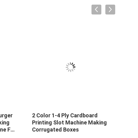
urger
2 Color 1-4 Ply Cardboard
2 Co
king
Printing Slot Machine Making
Prin
ne For
Corrugated Boxes
Corr
g